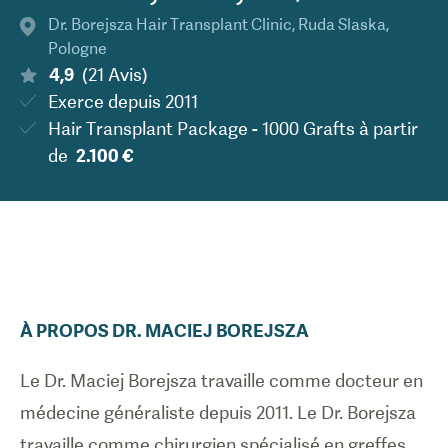
Dr. Borejsza Hair Transplant Clinic
,
Ruda Slaska
,
Pologne
4,9
(
21
Avis
)
Exerce depuis
2011
Hair Transplant Package - 1000 Grafts
à partir
de
2.100 €
À PROPOS
DR.
MACIEJ
BOREJSZA
Le Dr. Maciej Borejsza travaille comme docteur en
médecine généraliste depuis 2011. Le Dr. Borejsza
travaille comme chirurgien spécialisé en greffes