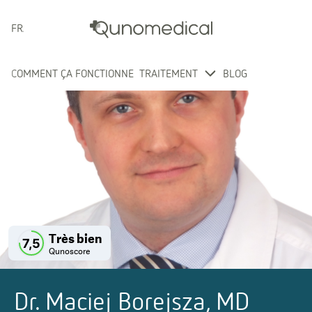
FRANÇAIS
COMMENT ÇA FONCTIONNE
TRAITEMENT
BLOG
Très bien
7,5
Qunoscore
Dr. Maciej Borejsza, MD