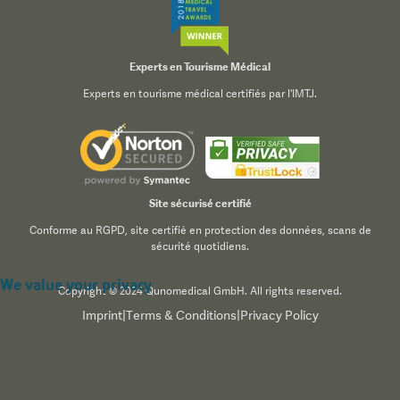
Experts en Tourisme Médical
Experts en tourisme médical certifiés par l'IMTJ.
Site sécurisé certifié
Conforme au RGPD, site certifié en protection des données, scans de
sécurité quotidiens.
We value your privacy
Copyright © 2024 Qunomedical GmbH. All rights reserved.
Imprint
|
Terms & Conditions
|
Privacy Policy
We use cookies to enhance your browsing experience,
serve personalized content, and analyze our traffic. By
clicking "Accept All", you consent to our use of cookies.
Read our
Privacy Policy
for more information.