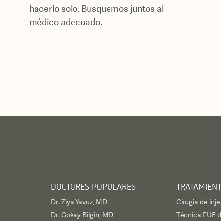
hacerlo solo. Busquemos juntos al
médico adecuado.
DOCTORES POPULARES
TRATAMIEN
Dr. Ziya Yavuz, MD
Cirugía de inje
Dr. Gokay Bilgin, MD
Técnica FUE de