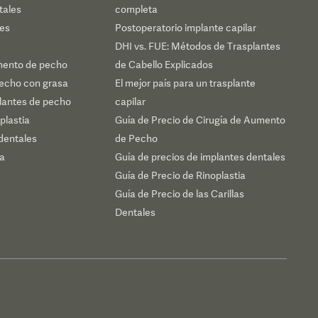
tales
completa
les
Postoperatorio implante capilar
DHI vs. FUE: Métodos de Trasplantes
mento de pecho
de Cabello Explicados
echo con grasa
El mejor país para un trasplante
plantes de pecho
capilar
plastia
Guía de Precio de Cirugía de Aumento
dentales
de Pecho
ca
Guía de precios de implantes dentales
Guía de Precio de Rinoplastia
Guía de Precio de las Carillas
Dentales