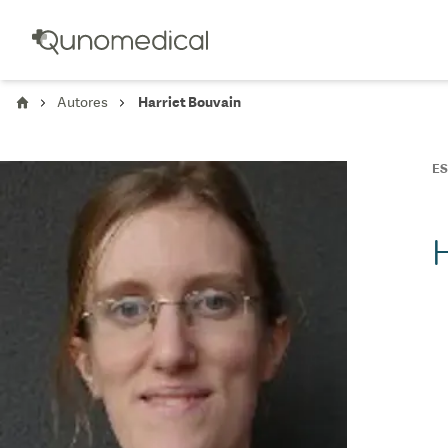
Autores
Harriet Bouvain
E
H