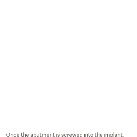
1
/
0
Cómo un
implante
Once the abutment is screwed into the implant,