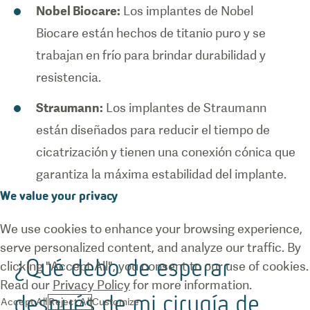
Nobel Biocare:
Los implantes de Nobel
Biocare están hechos de titanio puro y se
trabajan en frío para brindar durabilidad y
resistencia.
Straumann:
Los implantes de Straumann
están diseñados para reducir el tiempo de
cicatrización y tienen una conexión cónica que
garantiza la máxima estabilidad del implante.
We value your privacy
We use cookies to enhance your browsing experience,
serve personalized content, and analyze our traffic. By
¿Qué debo de esperar
clicking "Accept All", you consent to our use of cookies.
Read our
Privacy Policy
for more information.
después de mi cirugía de
Accept All
Reject All
Customize