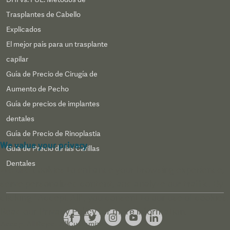
Trasplantes de Cabello
Explicados
El mejor país para un trasplante
capilar
Guía de Precio de Cirugía de
Aumento de Pecho
Guía de precios de implantes
dentales
Guía de Precio de Rinoplastia
We value your privacy
Guía de Precio de las Carillas
Dentales
We use cookies to enhance your browsing experience,
serve personalized content, and analyze our traffic. By
clicking "Accept All", you consent to our use of cookies.
Read our
Privacy Policy
for more information.
Accept All
Reject All
Customize