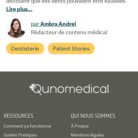
découvrir que ses dents pouvaient être sauvées.
Lire plus
...
par
Ambra Andrei
Rédacteur de contenu médical
Dentisterie
Patient Stories
RESSOURCES
QUI NOUS SOMMES
Comment ça fonctionne
À Propos
Guides Pratiques
Mentions légales