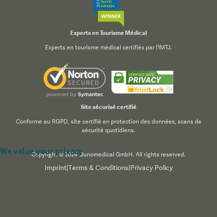
Experts en Tourisme Médical
Experts en tourisme médical certifiés par l'IMTJ.
Site sécurisé certifié
Conforme au RGPD, site certifié en protection des données, scans de
sécurité quotidiens.
We value your privacy
Copyright © 2024 Qunomedical GmbH. All rights reserved.
Imprint
|
Terms & Conditions
|
Privacy Policy
We use cookies to enhance your browsing experience,
serve personalized content, and analyze our traffic. By
clicking "Accept All", you consent to our use of cookies.
Read our
Privacy Policy
for more information.