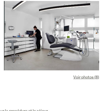
Voir photos
(
8
)
r la procédure et le séjour.