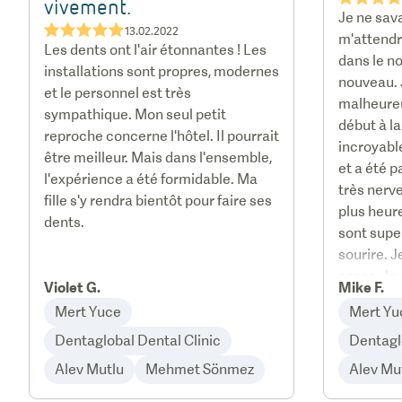
vivement.
Je ne sav
★★★★★
13.02.2022
m'attendr
Les dents ont l'air étonnantes ! Les
dans le no
installations sont propres, modernes
nouveau. 
et le personnel est très
malheure
sympathique. Mon seul petit
début à la 
reproche concerne l'hôtel. Il pourrait
incroyable
être meilleur. Mais dans l'ensemble,
et a été p
l'expérience a été formidable. Ma
très nerve
fille s'y rendra bientôt pour faire ses
plus heure
dents.
sont supe
sourire. J
assez. J
Violet G.
Mike F.
dentiste.
Mert Yuce
Mert Yu
Dentaglobal Dental Clinic
Dentagl
Alev Mutlu
Mehmet Sönmez
Alev Mu