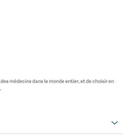
ce et du
t que
ience d'un
nalisme de
z à quel
cre au
x sont
des médecins dans le monde entier, et de choisir en
.