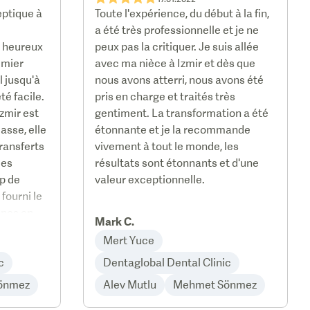
eptique à
Toute l'expérience, du début à la fin,
a été très professionnelle et je ne
ès heureux
peux pas la critiquer. Je suis allée
remier
avec ma nièce à Izmir et dès que
 jusqu'à
nous avons atterri, nous avons été
té facile.
pris en charge et traités très
zmir est
gentiment. La transformation a été
asse, elle
étonnante et je la recommande
transferts
vivement à tout le monde, les
des
résultats sont étonnants et d'une
p de
valeur exceptionnelle.
 fourni le
nnes en
Mark C.
de
Mert Yuce
ait, toute
c
Dentaglobal Dental Clinic
été
önmez
Alev Mutlu
Mehmet Sönmez
aiment pas