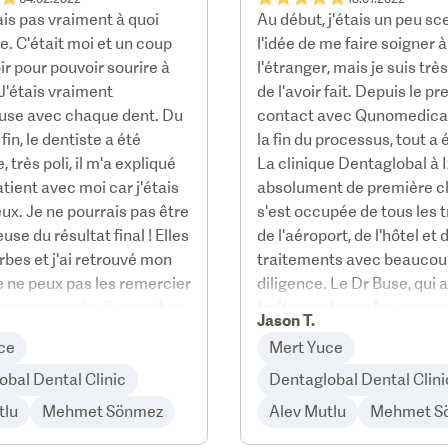
ais pas vraiment à quoi
Au début, j'étais un peu sc
e. C'était moi et un coup
l'idée de me faire soigner à
ir pour pouvoir sourire à
l'étranger, mais je suis tr
J'étais vraiment
de l'avoir fait. Depuis le p
use avec chaque dent. Du
contact avec Qunomedical
fin, le dentiste a été
la fin du processus, tout a é
, très poli, il m'a expliqué
La clinique Dentaglobal à I
atient avec moi car j'étais
absolument de première cl
ux. Je ne pourrais pas être
s'est occupée de tous les 
use du résultat final ! Elles
de l'aéroport, de l'hôtel et 
rbes et j'ai retrouvé mon
traitements avec beaucou
e ne peux pas les remercier
diligence. Le Dr Buse, qui a
e recommande vivement ce
traitement pour les couro
Jason T.
zircone, était absolument 
ce
Mert Yuce
première classe et un
obal Dental Clinic
perfectionniste absolu. En f
Dentaglobal Dental Clini
l'équipe de Dentaglobal a 
tlu
Mehmet Sönmez
Alev Mutlu
Mehmet S
formidable ! Je ne peux vr