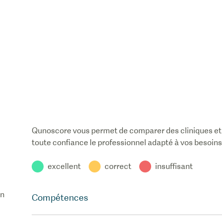
dire assez de bien du servi
traitement fournis. Ce n'es
lorsque vous faites l'expér
service et d'un profession
ce niveau que vous réalise
point le service est médio
Royaume-Uni et que les pri
exorbitants.
Qunoscore vous permet de comparer des cliniques et 
toute confiance le professionnel adapté à vos besoins
excellent
correct
insuffisant
un
Compétences