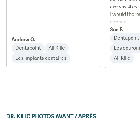
crowns, 4 ext
I would thor
service.
Sue F.
Dentapoint
Andrew O.
Dentapoint
Ali Kilic
Les couron
Les implants dentaires
Ali Kilic
DR.
KILIC
PHOTOS AVANT / APRÈS