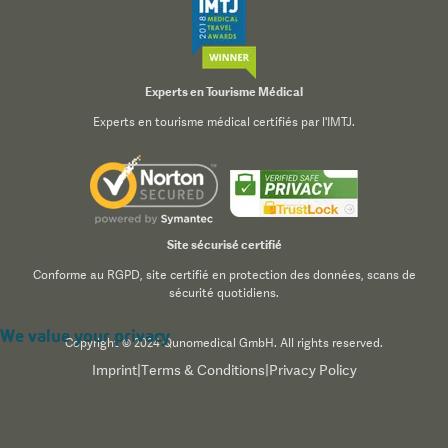
Experts en Tourisme Médical
Experts en tourisme médical certifiés par l'IMTJ.
Site sécurisé certifié
Conforme au RGPD, site certifié en protection des données, scans de
sécurité quotidiens.
We value your privacy
Copyright © 2024 Qunomedical GmbH. All rights reserved.
Imprint
|
Terms & Conditions
|
Privacy Policy
We use cookies to enhance your browsing experience,
serve personalized content, and analyze our traffic. By
clicking "Accept All", you consent to our use of cookies.