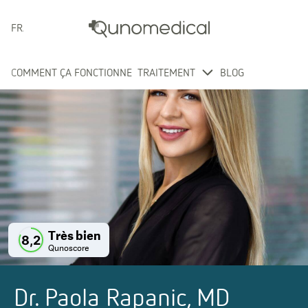
FRANÇAIS
COMMENT ÇA FONCTIONNE
TRAITEMENT
BLOG
Très bien
8,2
Qunoscore
Dr. Paola Rapanic, MD