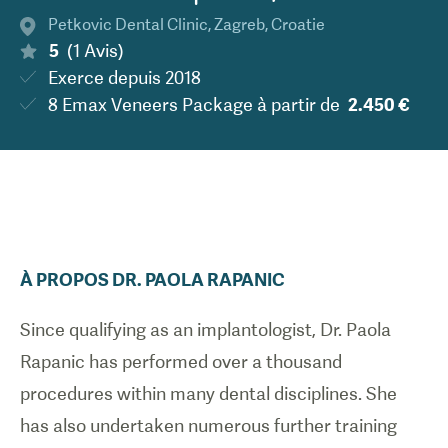
Petkovic Dental Clinic
,
Zagreb
,
Croatie
5
(
1
Avis
)
Exerce depuis
2018
8 Emax Veneers Package
à partir de
2.450 €
À PROPOS
DR.
PAOLA
RAPANIC
Since qualifying as an implantologist, Dr. Paola
Rapanic has performed over a thousand
procedures within many dental disciplines. She
has also undertaken numerous further training