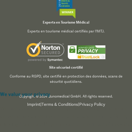
Experts en Tourisme Médical
Experts en tourisme médical certifiés par l'IMTJ.
Site sécurisé certifié
Conforme au RGPD, site certifié en protection des données, scans de
sécurité quotidiens.
We value your privacy
Copyright © 2024 Qunomedical GmbH. All rights reserved.
Imprint
|
Terms & Conditions
|
Privacy Policy
We use cookies to enhance your browsing experience,
serve personalized content, and analyze our traffic. By
clicking "Accept All", you consent to our use of cookies.