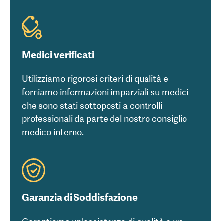
Medici verificati
Utilizziamo rigorosi criteri di qualità e
forniamo informazioni imparziali su medici
che sono stati sottoposti a controlli
professionali da parte del nostro consiglio
medico interno.
Garanzia di Soddisfazione