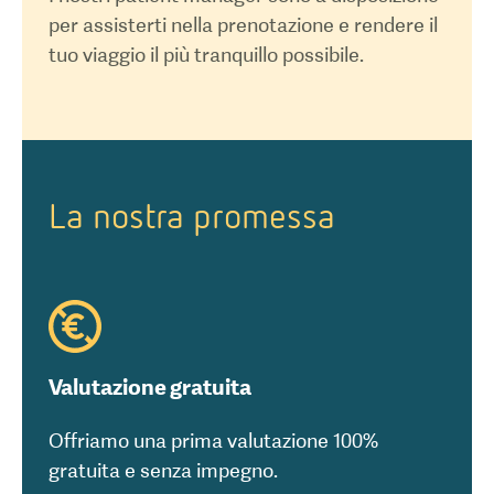
per assisterti nella prenotazione e rendere il
tuo viaggio il più tranquillo possibile.
La nostra promessa
Valutazione gratuita
Offriamo una prima valutazione 100%
gratuita e senza impegno.