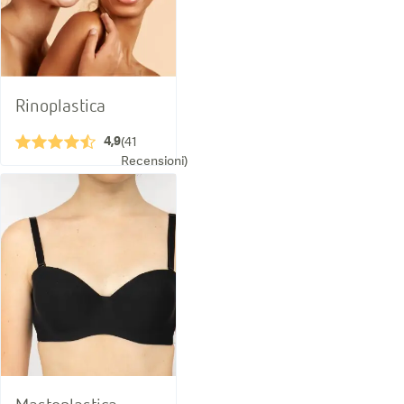
Rinoplastica
4,9
★★★★½
(
41
Recensioni
)
Mastoplastica