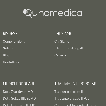
RISORSE
CHI SIAMO
Come funziona
Chi Siamo
Guides
Informazioni Legali
Blog
Carriere
Contattaci
MEDICI POPOLARI
TRATTAMENTI POPOLARI
Dott. Ziya Yavuz, MD
Trapianto di capelli
Dott. Gokay Bilgin, MD
Trapianto di capelli FUE
Dott. Emrah Cinik, MD
Chirurgia di impianto dentale