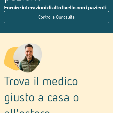
Fornire interazioni di alto livello con i pazienti
Controlla Qunosuite
Trova il medico
giusto a casa o
all'estero