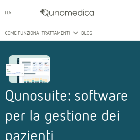
ITALIANO
COME FUNZIONA
TRATTAMENTI
BLOG
Qunosuite: software
per la gestione dei
pazienti