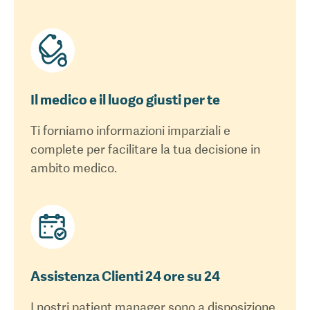
Il medico e il luogo giusti per te
Ti forniamo informazioni imparziali e
complete per facilitare la tua decisione in
ambito medico.
Assistenza Clienti 24 ore su 24
I nostri patient manager sono a disposizione