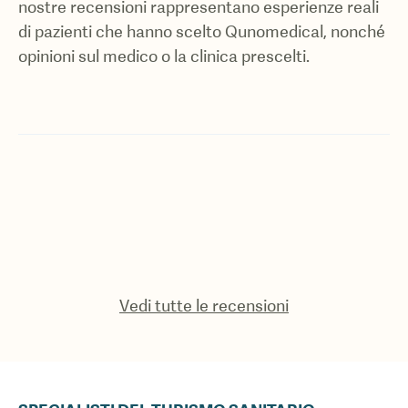
nostre recensioni rappresentano esperienze reali
di pazienti che hanno scelto Qunomedical, nonché
opinioni sul medico o la clinica prescelti.
Vedi tutte le recensioni