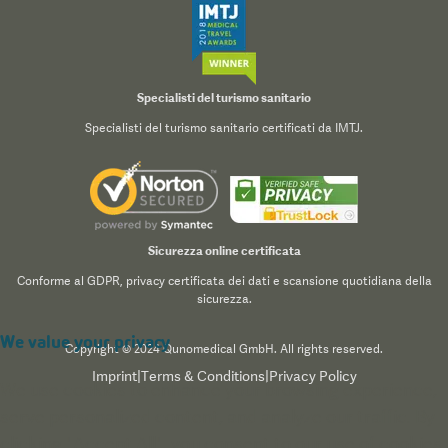
Specialisti del turismo sanitario
Specialisti del turismo sanitario certificati da IMTJ.
Sicurezza online certificata
Conforme al GDPR, privacy certificata dei dati e scansione quotidiana della
sicurezza.
We value your privacy
Copyright © 2024 Qunomedical GmbH. All rights reserved.
Imprint
|
Terms & Conditions
|
Privacy Policy
We use cookies to enhance your browsing experience,
serve personalized content, and analyze our traffic. By
clicking "Accept All", you consent to our use of cookies.