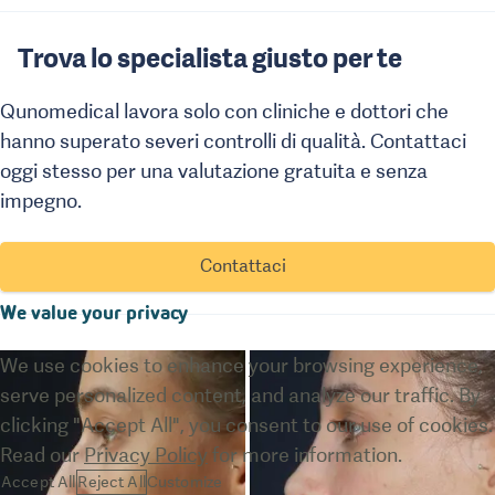
Trova lo specialista giusto per te
Qunomedical lavora solo con cliniche e dottori che
hanno superato severi controlli di qualità. Contattaci
oggi stesso per una valutazione gratuita e senza
impegno.
Contattaci
We value your privacy
We use cookies to enhance your browsing experience,
serve personalized content, and analyze our traffic. By
clicking "Accept All", you consent to our use of cookies.
Read our
Privacy Policy
for more information.
Accept All
Reject All
Customize