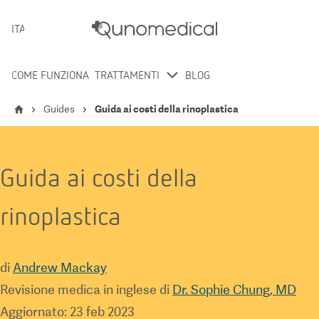
ITALIANO
COME FUNZIONA
TRATTAMENTI
BLOG
Guides
Guida ai costi della rinoplastica
Guida ai costi della
rinoplastica
di
Andrew Mackay
Revisione medica in inglese di
Dr. Sophie Chung, MD
Aggiornato
:
23 feb 2023