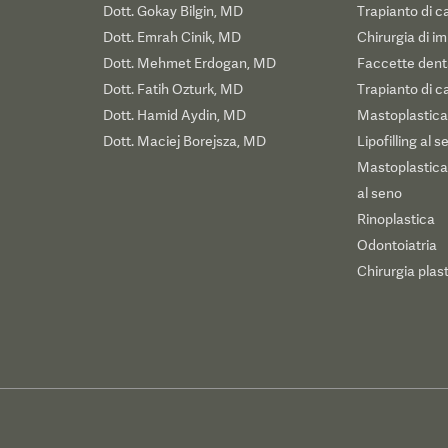
Dott. Gokay Bilgin, MD
Trapianto di c
Dott. Emrah Cinik, MD
Chirurgia di i
Dott. Mehmet Erdogan, MD
Faccette denta
Dott. Fatih Ozturk, MD
Trapianto di ca
Dott. Hamid Aydin, MD
Mastoplastica
Dott. Maciej Borejsza, MD
Lipofilling al s
Mastoplastica 
al seno
Rinoplastica
Odontoiatria
Chirurgia plas