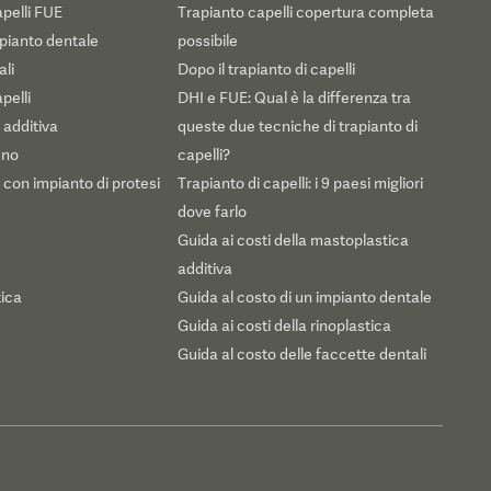
apelli FUE
Trapianto capelli copertura completa
mpianto dentale
possibile
li
Dopo il trapianto di capelli
pelli
DHI e FUE: Qual è la differenza tra
 additiva
queste due tecniche di trapianto di
eno
capelli?
con impianto di protesi
Trapianto di capelli: i 9 paesi migliori
dove farlo
Guida ai costi della mastoplastica
additiva
tica
Guida al costo di un impianto dentale
Guida ai costi della rinoplastica
Guida al costo delle faccette dentali