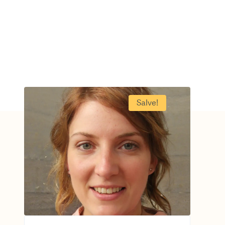
Salve
!