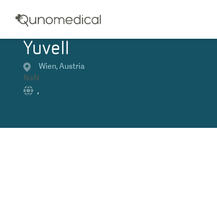
Yuvell
Wien
,
Austria
NaN
,