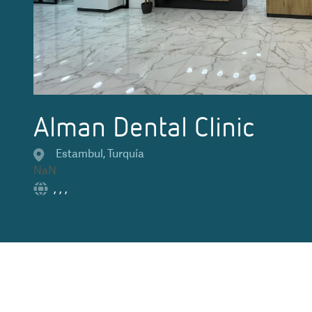
Alman Dental Clinic
Estambul
,
Turquía
NaN
,
,
,