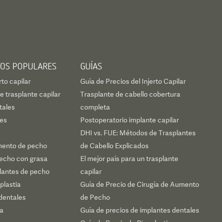
TOS POPULARES
GUÍAS
rto capilar
Guía de Precios del Injerto Capilar
 trasplante capilar
Trasplante de cabello cobertura
tales
completa
les
Postoperatorio implante capilar
DHI vs. FUE: Métodos de Trasplantes
mento de pecho
de Cabello Explicados
echo con grasa
El mejor país para un trasplante
plantes de pecho
capilar
plastia
Guía de Precio de Cirugía de Aumento
dentales
de Pecho
ca
Guía de precios de implantes dentales