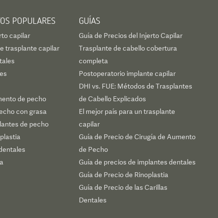
TOS POPULARES
GUÍAS
rto capilar
Guía de Precios del Injerto Capilar
 trasplante capilar
Trasplante de cabello cobertura
tales
completa
les
Postoperatorio implante capilar
DHI vs. FUE: Métodos de Trasplantes
mento de pecho
de Cabello Explicados
echo con grasa
El mejor país para un trasplante
plantes de pecho
capilar
plastia
Guía de Precio de Cirugía de Aumento
dentales
de Pecho
ca
Guía de precios de implantes dentales
Guía de Precio de Rinoplastia
Guía de Precio de las Carillas
Dentales