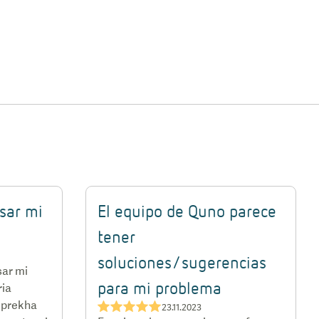
sar mi
El equipo de Quno parece
tener
soluciones/sugerencias
sar mi
para mi problema
ria
uprekha
★★★★★
23.11.2023