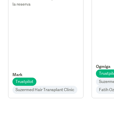
la reserva
Ogmiga
Trustpil
Mark
Trustpilot
Suzerme
Suzermed Hair Transplant Clinic
Fatih O