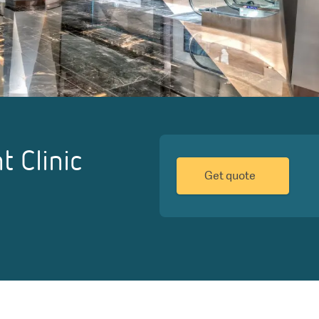
 Clinic
Get quote