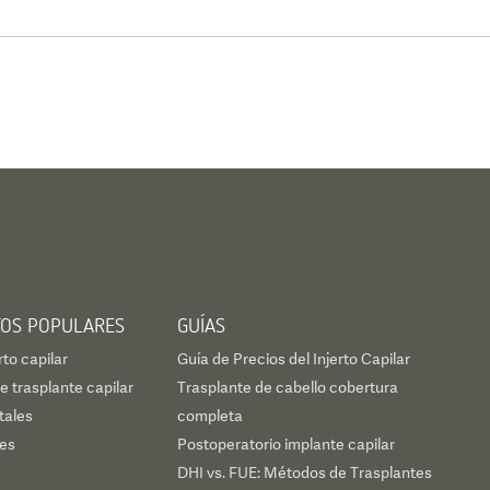
oy
 su
 todo el
TOS POPULARES
GUÍAS
rto capilar
Guía de Precios del Injerto Capilar
 trasplante capilar
Trasplante de cabello cobertura
tales
completa
les
Postoperatorio implante capilar
DHI vs. FUE: Métodos de Trasplantes