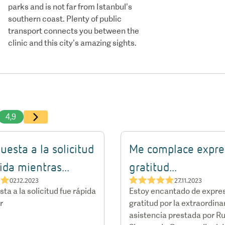
parks and is not far from Istanbul’s
southern coast. Plenty of public
transport connects you between the
clinic and this city’s amazing sights.
4,9
uesta a la solicitud
Me complace expre
ida mientras...
gratitud...
★★
★★★★★
02.12.2023
27.11.2023
ta a la solicitud fue rápida
Estoy encantado de expre
r
gratitud por la extraordina
asistencia prestada por R