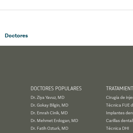
profesional del sector. Est
realmente agradecida por
inestimable apoyo durante
proceso.
Doctores
DOCTORES POPULARES
TRATAMIEN
Dr. Ziya Yavuz, MD
Cirugía de inje
Dr. Gokay Bilgin, MD
Técnica FUE de
Dr. Emrah Cinik, MD
Implantes den
Dr. Mehmet Erdogan, MD
Carillas denta
Dr. Fatih Ozturk, MD
Técnica DHI