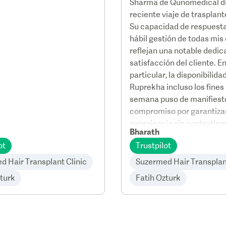
Sharma de Qunomedical d
reciente viaje de trasplante
Su capacidad de respuesta
hábil gestión de todas mis
reflejan una notable dedica
satisfacción del cliente. E
particular, la disponibilida
Ruprekha incluso los fines
semana puso de manifiest
compromiso por garantiza
experiencia sin contratie
Bharath
Demostró un profundo
ot
Trustpilot
conocimiento de mis nece
capilares específicas y se 
d Hair Transplant Clinic
Suzermed Hair Transplant
máximo para conseguir la
zturk
Fatih Ozturk
oferta disponible. En mi opi
experiencia y el servicio
excepcional de Ruprekha 
convierten en una auténti