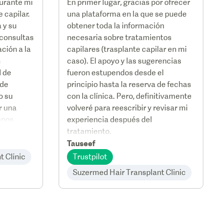
urante mi
En primer lugar, gracias por ofrecer
 capilar.
una plataforma en la que se puede
 y su
obtener toda la información
 consultas
necesaria sobre tratamientos
ción a la
capilares (trasplante capilar en mi
n
caso). El apoyo y las sugerencias
d de
fueron estupendos desde el
 de
principio hasta la reserva de fechas
o su
con la clínica. Pero, definitivamente
r una
volveré para reescribir y revisar mi
mpos.
experiencia después del
tratamiento.
sidades
Tauseef
esforzó al
 Clinic
Trustpilot
 mejor
Suzermed Hair Transplant Clinic
nión, la
Sharma la
ca