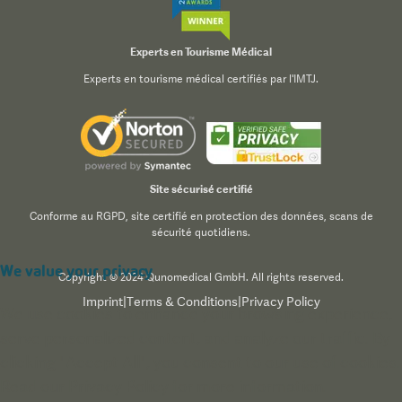
Experts en Tourisme Médical
Experts en tourisme médical certifiés par l'IMTJ.
Site sécurisé certifié
Conforme au RGPD, site certifié en protection des données, scans de
sécurité quotidiens.
We value your privacy
Copyright © 2024 Qunomedical GmbH. All rights reserved.
Imprint
|
Terms & Conditions
|
Privacy Policy
We use cookies to enhance your browsing experience,
serve personalized content, and analyze our traffic. By
clicking "Accept All", you consent to our use of cookies.
Read our
Privacy Policy
for more information.