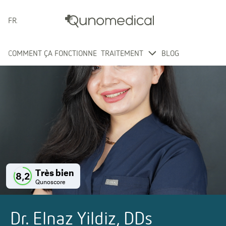
FRANÇAIS
COMMENT ÇA FONCTIONNE
TRAITEMENT
BLOG
Très bien
8,2
Qunoscore
Dr. Elnaz Yildiz, DDs