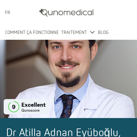
FRANÇAIS
COMMENT ÇA FONCTIONNE
TRAITEMENT
BLOG
Excellent
9
Qunoscore
Dr Atilla Adnan Eyüboğlu,