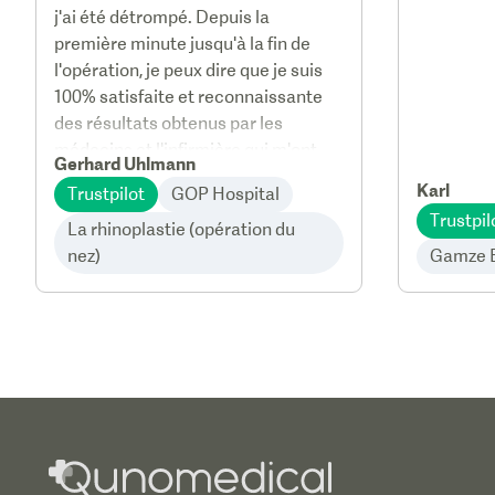
j'ai été détrompé. Depuis la
première minute jusqu'à la fin de
l'opération, je peux dire que je suis
100% satisfaite et reconnaissante
des résultats obtenus par les
médecins et l'infirmière qui m'ont
Gerhard Uhlmann
opérée à Istanbul, ainsi que par les
Karl
Trustpilot
GOP Hospital
hommes et les femmes au
Trustpil
téléphone.
La rhinoplastie (opération du
nez)
Gamze 