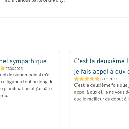
from various parts of the city.
nel sympathique
C'est la deuxième f
★★
27.06.2023
je fais appel à eux e
nel de Qunomedical m'a
★★★★★
12.05.2023
c élégance tout au long de
C'est la deuxième fois que j
e planification et j'ai hâte
appel à eux et ils ne vous 
érée.
que le meilleur du début à l