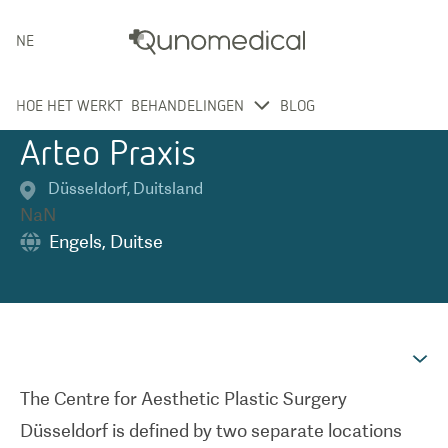
NEDERLANDS
HOE HET WERKT
BEHANDELINGEN
BLOG
Arteo Praxis
Düsseldorf
,
Duitsland
NaN
Engels
,
Duitse
The Centre for Aesthetic Plastic Surgery
Düsseldorf is defined by two separate locations