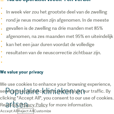
In week vier zou het grootste deel van de zwelling
rond je neus moeten zijn afgenomen. In de meeste
gevallen is de zwelling na drie manden met 85%
afgenomen, na zes maanden met 95% en uiteindelijk
kan het een jaar duren voordat de volledige
resultaten van de neuscorrectie zichtbaar zijn.
We value your privacy
We use cookies to enhance your browsing experience,
Populaire klinieken en
serve personalized content, and analyze our traffic. By
clicking "Accept All", you consent to our use of cookies.
artsen
Read our
Privacy Policy
for more information.
Accept All
Reject All
Customize