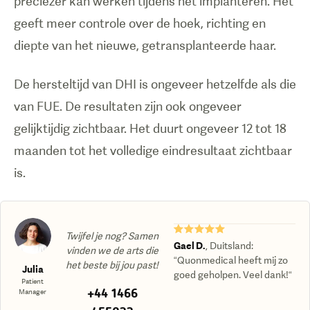
preciezer kan werken tijdens het implanteren. Het
geeft meer controle over de hoek, richting en
diepte van het nieuwe, getransplanteerde haar.
De hersteltijd van DHI is ongeveer hetzelfde als die
van FUE. De resultaten zijn ook ongeveer
gelijktijdig zichtbaar. Het duurt ongeveer 12 tot 18
maanden tot het volledige eindresultaat zichtbaar
is.
★★★★★
Twijfel je nog? Samen
Gael D.
,
Duitsland
:
vinden we de arts die
“Quonmedical heeft mij zo
het beste bij jou past!
Julia
goed geholpen. Veel dank!“
Patient
+44 1466
Manager