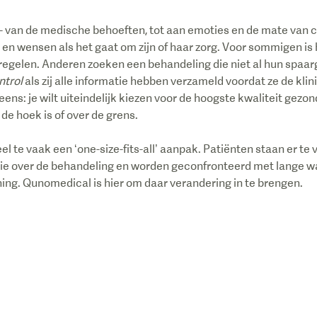
 - van de medische behoeften, tot aan emoties en de mate van 
en wensen als het gaat om zijn of haar zorg. Voor sommigen is h
 regelen. Anderen zoeken een behandeling die niet al hun spaa
ntrol
als zij alle informatie hebben verzameld voordat ze de kli
 eens: je wilt uiteindelijk kiezen voor de hoogste kwaliteit gezo
de hoek is of over de grens.
 te vaak een ‘one-size-fits-all’ aanpak. Patiënten staan er te v
atie over de behandeling en worden geconfronteerd met lange w
ing. Qunomedical is hier om daar verandering in te brengen.