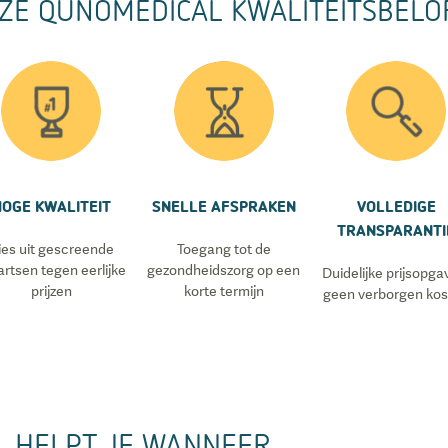
ZE QUNOMEDICAL KWALITEITSBELO
HOGE KWALITEIT
SNELLE AFSPRAKEN
VOLLEDIGE
TRANSPARANTI
ies uit gescreende
Toegang tot de
artsen tegen eerlijke
gezondheidszorg op een
Duidelijke prijsopga
prijzen
korte termijn
geen verborgen ko
L HELPT JE WANNEER…