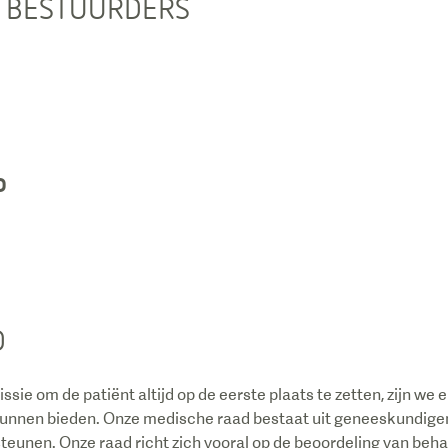
N BESTUURDERS
D
D
ssie om de patiënt altijd op de eerste plaats te zetten, zijn we e
kunnen bieden. Onze medische raad bestaat uit geneeskundigen
eunen. Onze raad richt zich vooral op de beoordeling van beha