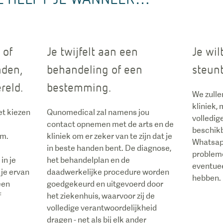
 of
Je twijfelt aan een
Je wil
nden,
behandeling of een
steunt
reld.
bestemming.
We zullen
kliniek,
het kiezen
Qunomedical zal namens jou
volledig
contact opnemen met de arts en de
beschikba
rm.
kliniek om er zeker van te zijn dat je
Whatsapp
in beste handen bent. De diagnose,
probleme
in je
het behandelplan en de
eventuee
 je ervan
daadwerkelijke procedure worden
hebben.
een
goedgekeurd en uitgevoerd door
f
het ziekenhuis, waarvoor zij de
volledige verantwoordelijkheid
dragen - net als bij elk ander