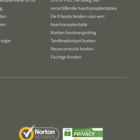
ansplantatie (DHI)
DHI of FUE: De uitleg van
ng
verschillende haartransplantaties
sten
De 9 beste landen voor een
ten
haartransplantatie
Kosten borstvergroting
rurgie
Tandimplantaat kosten
Neuscorrectie kosten
Facings Kosten