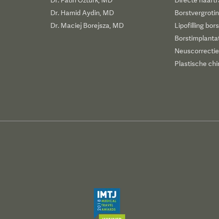
Dr. Fatih Ozturk, MD
Directe haartr
Dr. Hamid Aydin, MD
Borstvergroti
Dr. Maciej Borejsza, MD
Lipofilling bor
Borstimplanta
Neuscorrectie
Plastische chi