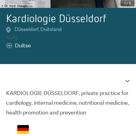
1
/
5
Kardiologie Düsseldorf
Düsseldorf
,
Duitsland
NaN
Duitse
KARDIOLOGIE DÜSSELDORF, private practice for
cardiology, internal medicine, nutritional medicine,