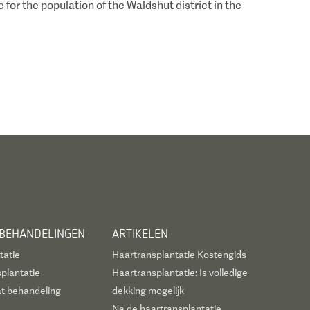
for the population of the Waldshut district in the
 BEHANDELINGEN
ARTIKELEN
tatie
Haartransplantatie Kostengids
plantatie
Haartransplantatie: Is volledige
t behandeling
dekking mogelijk
Na de haartransplantatie