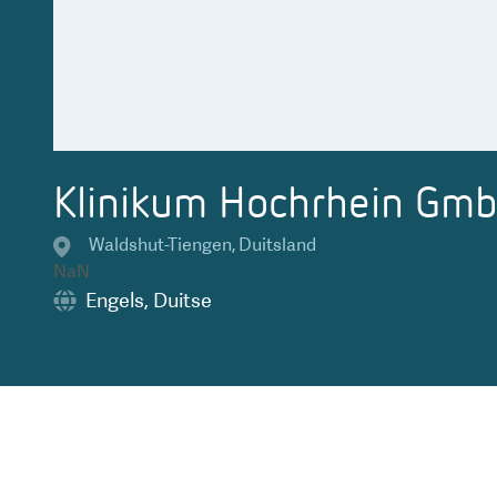
Klinikum Hochrhein Gm
Waldshut-Tiengen
,
Duitsland
NaN
Engels
,
Duitse