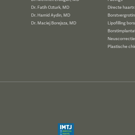
Dr. Fatih Ozturk, MD
Directe haartr
Dr. Hamid Aydin, MD
Borstvergroti
Dr. Maciej Borejsza, MD
Lipofilling bor
Borstimplanta
Neuscorrectie
Plastische chi