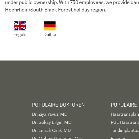
under public ownership. With 750 employees, we provide care 
Hochrhein/South Black Forest holiday region.
Engels
Duitse
POPULAIRE DOKTOREN
POPULAIRE
Dr. Ziya Yavuz, MD
Haartransplan
Dr. Gokay Bilgin, MD
FUE Haartrans
Dr. Emrah Cinik, MD
Tandimplantaa
Dr. Mehmet Erdogan, MD
Facings