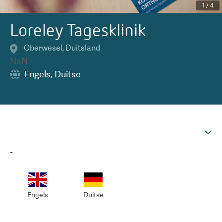
1
/
4
Loreley Tagesklinik
Oberwesel
,
Duitsland
NaN
Engels
,
Duitse
-
Engels
Duitse