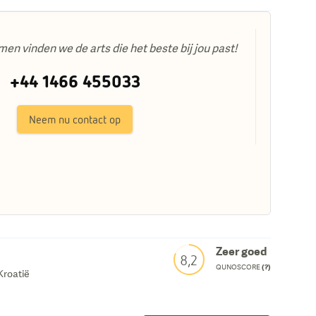
men vinden we de arts die het beste bij jou past!
+44 1466 455033
Neem nu contact op
Zeer goed
8,2
QUNOSCORE
(?)
Kroatië