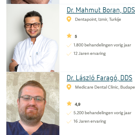
Dr. Mahmut Boran, DD
Dentapoint, Izmir, Turkije
5
1.800
behandelingen vorig jaar
12
Jaren ervaring
Dr. László Faragó, DDS
Medicare Dental Clinic, Budape
4,9
5.200
behandelingen vorig jaar
16
Jaren ervaring