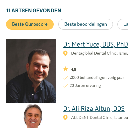
11
ARTSEN GEVONDEN
Beste Qunoscore
Beste beoordelingen
La
Dr. Mert Yuce, DDS, Ph
Dentaglobal Dental Clinic, Izmir,
4,8
7.000
behandelingen vorig jaar
20
Jaren ervaring
Dr. Ali Riza Altun, DDS
ALLDENT Dental Clinic, Istanbul,