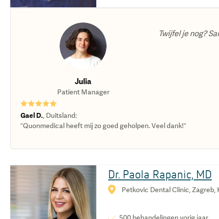
Twijfel je nog? Sa
Julia
Patient Manager
★★★★★
Gael D.
,
Duitsland
:
“Quonmedical heeft mij zo goed geholpen. Veel dank!“
Dr. Paola Rapanic, MD
Petkovic Dental Clinic, Zagreb, 
500
behandelingen vorig jaar