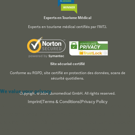
Experts en Tourisme Médical
Experts en tourisme médical certifiés par l'IMTJ.
Site sécurisé certifié
Conforme au RGPD, site certifié en protection des données, scans de
sécurité quotidiens.
We value your privacy
Copyright © 2024 Qunomedical GmbH. All rights reserved.
Imprint
|
Terms & Conditions
|
Privacy Policy
We use cookies to enhance your browsing experience,
serve personalized content, and analyze our traffic. By
clicking "Accept All", you consent to our use of cookies.
Read our
Privacy Policy
for more information.