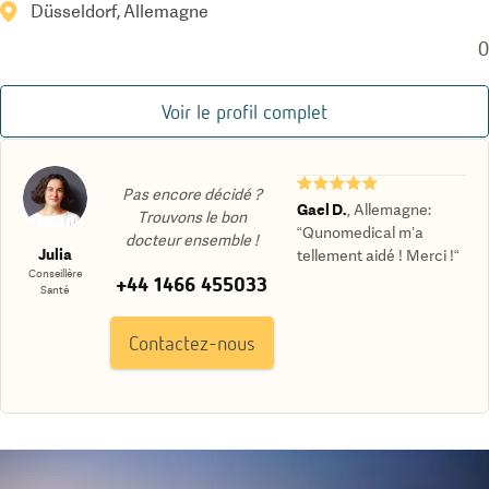
Düsseldorf, Allemagne
0
Voir le profil complet
★★★★★
Pas encore décidé ?
Gael D.
,
Allemagne
:
Trouvons le bon
“Qunomedical m’a
docteur ensemble !
Julia
tellement aidé ! Merci !“
Conseillère
+44 1466 455033
Santé
Contactez-nous