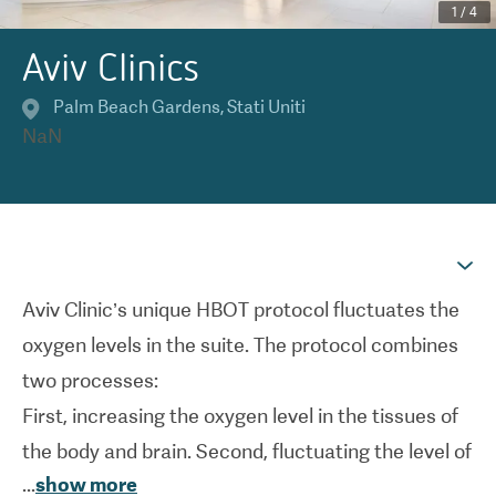
1
/
4
Aviv Clinics
Palm Beach Gardens
,
Stati Uniti
NaN
Aviv Clinic’s unique HBOT protocol fluctuates the
oxygen levels in the suite. The protocol combines
two processes:
First, increasing the oxygen level in the tissues of
the body and brain. Second, fluctuating the level of
...
show more
oxygen to enhance the body’s natural processes