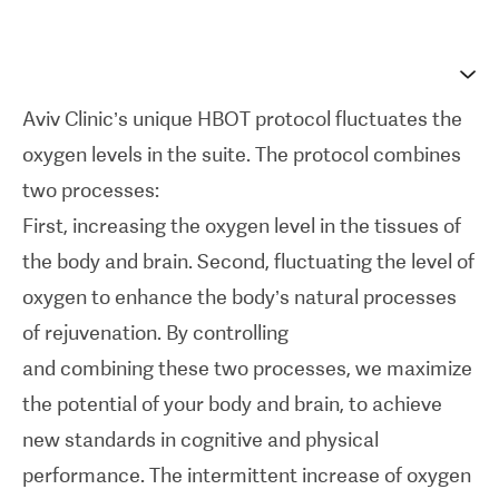
of rejuvenation. By controlling
and combining these two processes, we maximize
the potential of your body and brain, to achieve
Aviv Clinic’s unique HBOT protocol fluctuates the
new standards in cognitive and physical
oxygen levels in the suite. The protocol combines
performance. The intermittent increase of oxygen
two processes:
concentration induces many of the mediators and
First, increasing the oxygen level in the tissues of
cellular mechanisms that are
the body and brain. Second, fluctuating the level of
usually induced during hypoxia but without the
oxygen to enhance the body’s natural processes
hazardous hypoxia, termed the Hyperoxic-Hypoxic
of rejuvenation. By controlling
Paradox.
and combining these two processes, we maximize
the potential of your body and brain, to achieve
new standards in cognitive and physical
performance. The intermittent increase of oxygen