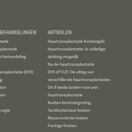
 BEHANDELINGEN
ARTIKELEN
tatie
Haartransplantatie Kostengids
plantatie
Haartransplantatie: Is volledige
t behandeling
dekking mogelijk
Na de haartransplantatie
ansplantatie (DHI)
DHI of FUE: De uitleg van
ng
verschillende haartransplantaties
sten
De 9 beste landen voor een
ten
haartransplantatie
Kosten borstvergroting
rurgie
Tandimplantaat kosten
Neuscorrectie kosten
Facings Kosten