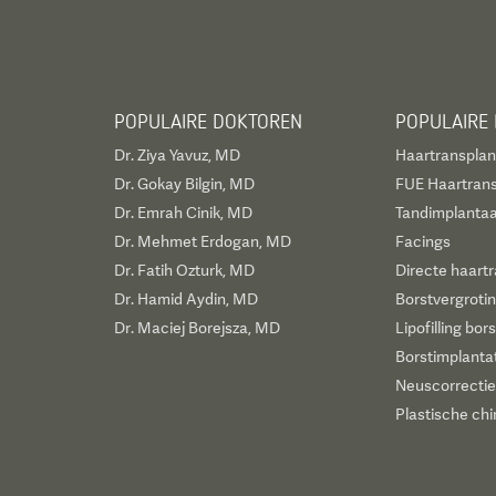
POPULAIRE DOKTOREN
POPULAIRE
Dr. Ziya Yavuz, MD
Haartransplan
Dr. Gokay Bilgin, MD
FUE Haartrans
Dr. Emrah Cinik, MD
Tandimplantaa
Dr. Mehmet Erdogan, MD
Facings
Dr. Fatih Ozturk, MD
Directe haartr
Dr. Hamid Aydin, MD
Borstvergroti
Dr. Maciej Borejsza, MD
Lipofilling bor
Borstimplanta
Neuscorrectie
Plastische chi