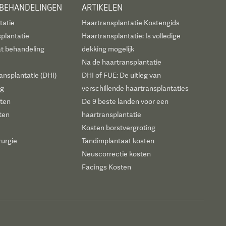
 BEHANDELINGEN
ARTIKELEN
tatie
Haartransplantatie Kostengids
plantatie
Haartransplantatie: Is volledige
t behandeling
dekking mogelijk
Na de haartransplantatie
ansplantatie (DHI)
DHI of FUE: De uitleg van
ng
verschillende haartransplantaties
sten
De 9 beste landen voor een
ten
haartransplantatie
Kosten borstvergroting
rurgie
Tandimplantaat kosten
Neuscorrectie kosten
Facings Kosten