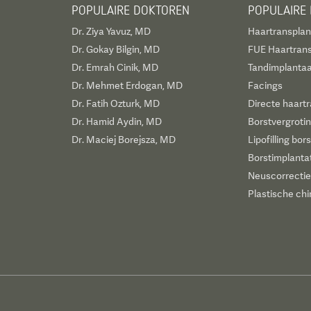
POPULAIRE DOKTOREN
POPULAIRE
Dr. Ziya Yavuz, MD
Haartransplan
Dr. Gokay Bilgin, MD
FUE Haartrans
Dr. Emrah Cinik, MD
Tandimplantaa
Dr. Mehmet Erdogan, MD
Facings
Dr. Fatih Ozturk, MD
Directe haartr
Dr. Hamid Aydin, MD
Borstvergroti
Dr. Maciej Borejsza, MD
Lipofilling bor
Borstimplanta
Neuscorrectie
Plastische chi