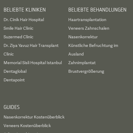
BELIEBTE KLINIKEN
BELIEBTE BEHANDLUNGEN
Dr. Cinik Hair Hospital
Haartransplantation
Smile Hair Clinic
Veneers Zahnschalen
Suzermed Clinic
Nasenkorrektur
Dr. Ziya Yavuz Hair Transplant
Künstliche Befruchtung im
Clinic
Ausland
Memorial Sisli Hospital Istanbul
Zahnimplantat
Dentaglobal
Brustvergrößerung
Dentapoint
GUIDES
Nasenkorrektur Kostenüberblick
Veneers Kostenüberblick