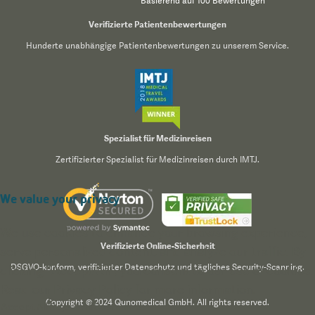
Basierend auf 100 Bewertungen
Verifizierte Patientenbewertungen
Hunderte unabhängige Patientenbewertungen zu unserem Service.
Spezialist für Medizinreisen
Zertifizierter Spezialist für Medizinreisen durch IMTJ.
We value your privacy
We use cookies to enhance your browsing experience,
Verifizierte Online-Sicherheit
serve personalized content, and analyze our traffic. By
DSGVO-konform, verifizierter Datenschutz und tägliches Security-Scanning.
clicking "Accept All", you consent to our use of cookies.
Read our
Privacy Policy
for more information.
Copyright © 2024 Qunomedical GmbH. All rights reserved.
Accept All
Reject All
Customize