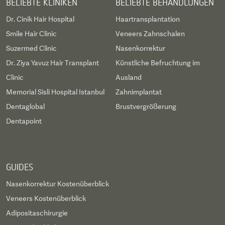
BELIEBTE KLINIKEN
BELIEBTE BEHANDLUNGEN
Dr. Cinik Hair Hospital
Haartransplantation
Smile Hair Clinic
Veneers Zahnschalen
Suzermed Clinic
Nasenkorrektur
Dr. Ziya Yavuz Hair Transplant
Künstliche Befruchtung im
Clinic
Ausland
Memorial Sisli Hospital Istanbul
Zahnimplantat
Dentaglobal
Brustvergrößerung
Dentapoint
GUIDES
Nasenkorrektur Kostenüberblick
Veneers Kostenüberblick
Adipositaschirurgie