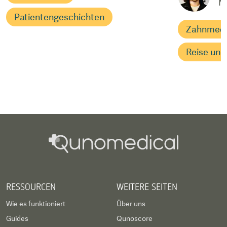
M
Patientengeschichten
Zahnmedi
Reise und
RESSOURCEN
WEITERE SEITEN
Wie es funktioniert
Über uns
Guides
Qunoscore