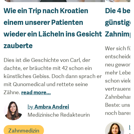
Wie ein Trip nach Kroatien
Die 4 be
einem unserer Patienten
günstige
wieder ein Lächeln ins Gesicht
Zahnimp
zauberte
Wer sich für
entscheidet
Dies ist die Geschichte von Carl, der
neu gewonn
dachte, er bräuchte mit 42 schon ein
mehr Lebens
künstliches Gebiss. Doch dann sprach er
schon viele
mit Qunomedical und rettete seine
vertrauensw
Zähne.
read more
...
Zahnbehandl
Beste: unse
by
Ambra Andrei
noch bares 
Medizinische Redakteurin
b
Zahnmedizin