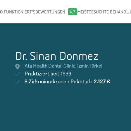
O FUNKTIONIERT'S
BEWERTUNGEN
4.7
MEISTGESUCHTE BEHANDL
Dr. Sinan Donmez
Ata Health Dental Clinic
,
Izmir
,
Türkei
Praktiziert seit
1999
8 Zirkoniumkronen Paket
ab
2.127 €