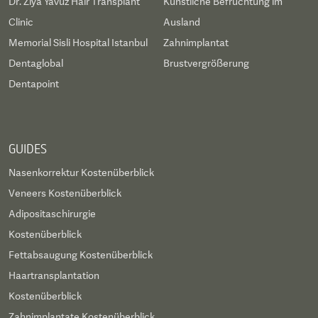
Dr. Ziya Yavuz Hair Transplant
Künstliche Befruchtung im
Clinic
Ausland
Memorial Sisli Hospital Istanbul
Zahnimplantat
Dentaglobal
Brustvergrößerung
Dentapoint
GUIDES
Nasenkorrektur Kostenüberblick
Veneers Kostenüberblick
Adipositaschirurgie
Kostenüberblick
Fettabsaugung Kostenüberblick
Haartransplantation
Kostenüberblick
Zahnimplantate Kostenüberblick