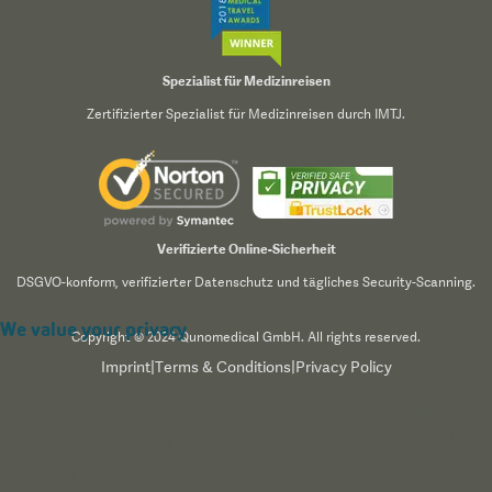
Spezialist für Medizinreisen
Zertifizierter Spezialist für Medizinreisen durch IMTJ.
Verifizierte Online-Sicherheit
DSGVO-konform, verifizierter Datenschutz und tägliches Security-Scanning.
We value your privacy
Copyright © 2024 Qunomedical GmbH. All rights reserved.
Imprint
|
Terms & Conditions
|
Privacy Policy
We use cookies to enhance your browsing experience,
serve personalized content, and analyze our traffic. By
clicking "Accept All", you consent to our use of cookies.
Read our
Privacy Policy
for more information.