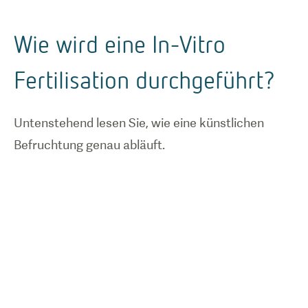
werden in
einem IVF
Wie wird eine In-Vitro
Reagenzglas
vereinigt
Fertilisation durchgeführt?
Untenstehend lesen Sie, wie eine künstlichen
Befruchtung genau abläuft.