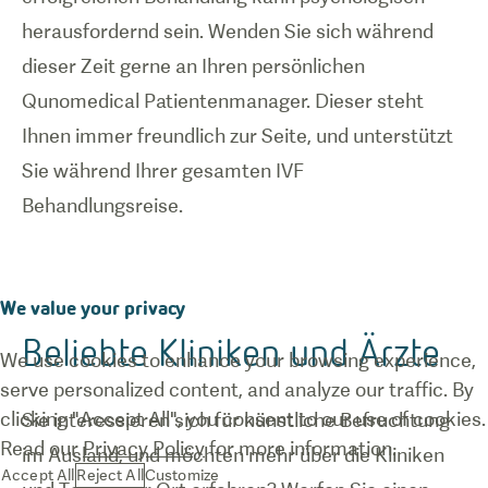
herausfordernd sein. Wenden Sie sich während
dieser Zeit gerne an Ihren persönlichen
Qunomedical Patientenmanager. Dieser steht
Ihnen immer freundlich zur Seite, und unterstützt
Sie während Ihrer gesamten IVF
Behandlungsreise.
We value your privacy
Beliebte Kliniken und Ärzte
We use cookies to enhance your browsing experience,
serve personalized content, and analyze our traffic. By
clicking "Accept All", you consent to our use of cookies.
Sie interessieren sich für künstliche Befruchtung
Read our
Privacy Policy
for more information.
im Ausland, und möchten mehr über die Kliniken
Accept All
Reject All
Customize