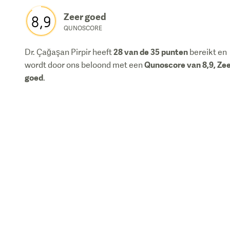
Zeer goed
8,9
QUNOSCORE
28
van de 35 punten
Dr. Çağaşan Pirpir
heeft
bereikt en
Qunoscore van
8,9
,
Zee
wordt door ons beloond met een
goed
.