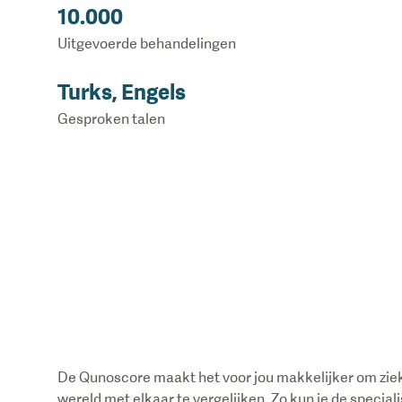
10.000
Uitgevoerde behandelingen
Turks, Engels
Gesproken talen
De Qunoscore maakt het voor jou makkelijker om ziek
wereld met elkaar te vergelijken. Zo kun je de special