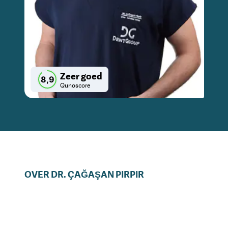
Zeer goed
8,9
Qunoscore
OVER
DR.
ÇAĞAŞAN
PIRPIR