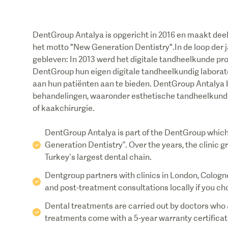
DentGroup Antalya is opgericht in 2016 en maakt deel
het motto "New Generation Dentistry".In de loop der j
gebleven: In 2013 werd het digitale tandheelkunde pr
DentGroup hun eigen digitale tandheelkundig laborat
aan hun patiënten aan te bieden. DentGroup Antalya 
behandelingen, waaronder esthetische tandheelkunde
of kaakchirurgie.
DentGroup Antalya is part of the DentGroup which
Generation Dentistry”. Over the years, the clinic 
Turkey’s largest dental chain.
Dentgroup partners with clinics in London, Cologne
and post-treatment consultations locally if you ch
Dental treatments are carried out by doctors who ar
treatments come with a 5-year warranty certificate