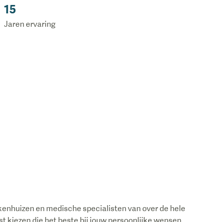
15
Jaren ervaring
enhuizen en medische specialisten van over de hele
ist kiezen die het beste bij jouw persoonlijke wensen