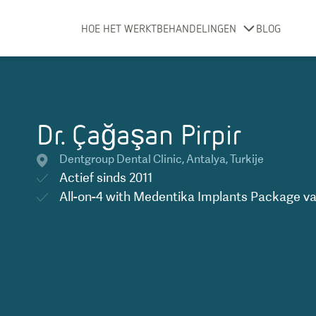
HOE HET WERKT
BEHANDELINGEN
BLOG
Dr. Çağaşan Pirpir
Dentgroup Dental Clinic
,
Antalya
,
Turkije
Actief sinds
2011
All-on-4 with Medentika Implants Package
va