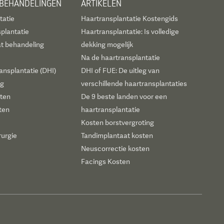
 BEHANDELINGEN
ARTIKELEN
tatie
Haartransplantatie Kostengids
plantatie
Haartransplantatie: Is volledige
t behandeling
dekking mogelijk
Na de haartransplantatie
ansplantatie (DHI)
DHI of FUE: De uitleg van
ng
verschillende haartransplantaties
sten
De 9 beste landen voor een
ten
haartransplantatie
Kosten borstvergroting
rurgie
Tandimplantaat kosten
Neuscorrectie kosten
Facings Kosten