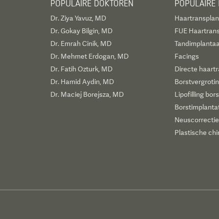
POPULAIRE DOKTOREN
POPULAIRE
Dr. Ziya Yavuz, MD
Haartransplan
Dr. Gokay Bilgin, MD
FUE Haartrans
Dr. Emrah Cinik, MD
Tandimplantaa
Dr. Mehmet Erdogan, MD
Facings
Dr. Fatih Ozturk, MD
Directe haartr
Dr. Hamid Aydin, MD
Borstvergroti
Dr. Maciej Borejsza, MD
Lipofilling bor
Borstimplanta
Neuscorrectie
Plastische chi