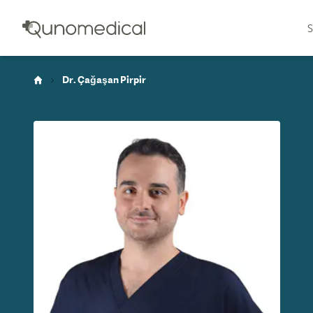
S
Dr. Çağaşan Pirpir