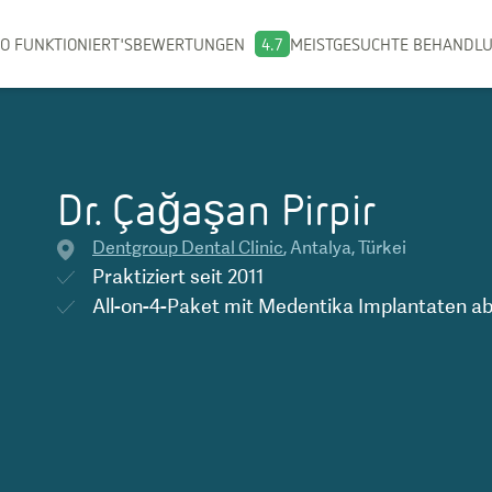
O FUNKTIONIERT'S
BEWERTUNGEN
4.7
MEISTGESUCHTE BEHANDL
Dr. Çağaşan Pirpir
Dentgroup Dental Clinic
,
Antalya
,
Türkei
Praktiziert seit
2011
All-on-4-Paket mit Medentika Implantaten
a