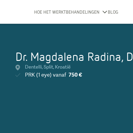
HOE HET WERKT
BEHANDELINGEN
BLOG
Dr. Magdalena Radina,
Dentelli
,
Split
,
Kroatië
PRK (1 eye)
vanaf
750 €