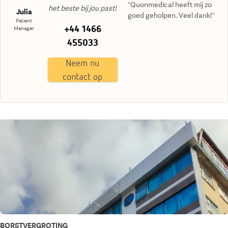
“Quonmedical heeft mij zo
het beste bij jou past!
Julia
goed geholpen. Veel dank!“
Patient
+44 1466
Manager
455033
Neem nu
contact op
BORSTVERGROTING