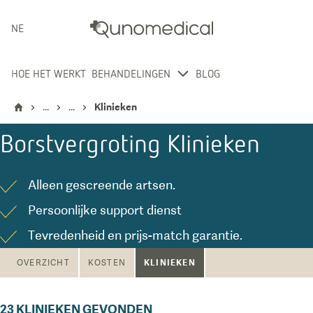
NEDERLANDS
HOE HET WERKT
BEHANDELINGEN
BLOG
...
...
Klinieken
Borstvergroting
Klinieken
Alleen gescreende artsen.
Persoonlijke support dienst
Tevredenheid en prijs-match garantie.
KLINIEKEN
OVERZICHT
KOSTEN
23
KLINIEKEN GEVONDEN