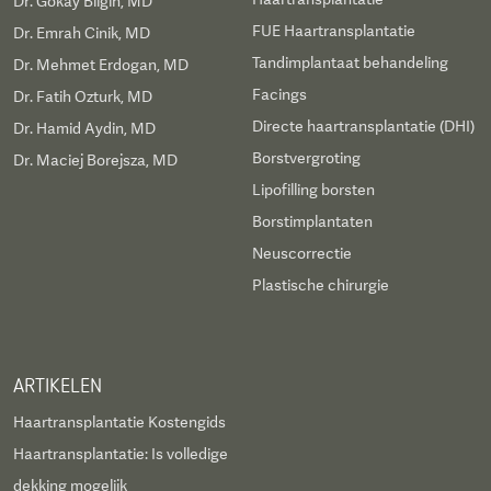
Dr. Gokay Bilgin, MD
FUE Haartransplantatie
Dr. Emrah Cinik, MD
Tandimplantaat behandeling
Dr. Mehmet Erdogan, MD
Facings
Dr. Fatih Ozturk, MD
Directe haartransplantatie (DHI)
Dr. Hamid Aydin, MD
Borstvergroting
Dr. Maciej Borejsza, MD
Lipofilling borsten
Borstimplantaten
Neuscorrectie
Plastische chirurgie
ARTIKELEN
Haartransplantatie Kostengids
Haartransplantatie: Is volledige
dekking mogelijk