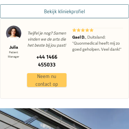
Bekijk kliniekprofiel
★★★★★
Twijfel je nog? Samen
Gael D.
,
Duitsland
:
vinden we de arts die
“Quonmedical heeft mij zo
het beste bij jou past!
Julia
goed geholpen. Veel dank!“
Patient
+44 1466
Manager
455033
Neem nu
contact op