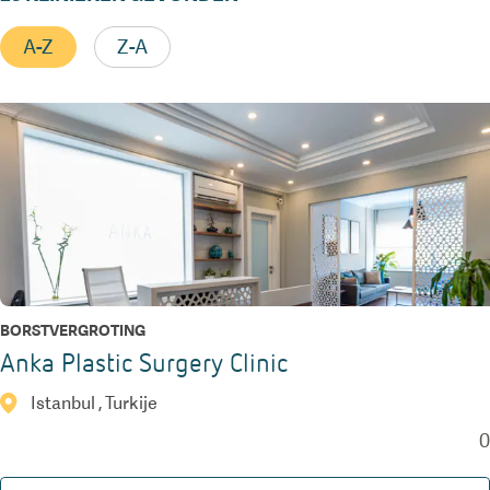
A-Z
Z-A
BORSTVERGROTING
Anka Plastic Surgery Clinic
Istanbul , Turkije
0