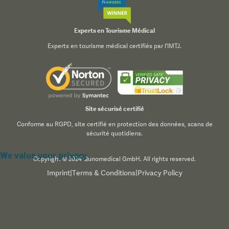
Experts en Tourisme Médical
Experts en tourisme médical certifiés par l'IMTJ.
Site sécurisé certifié
Conforme au RGPD, site certifié en protection des données, scans de
sécurité quotidiens.
We value your privacy
Copyright © 2024 Qunomedical GmbH. All rights reserved.
Imprint
|
Terms & Conditions
|
Privacy Policy
We use cookies to enhance your browsing experience,
serve personalized content, and analyze our traffic. By
clicking "Accept All", you consent to our use of cookies.
Read our
Privacy Policy
for more information.