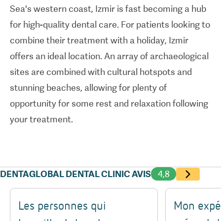
Sea's western coast, Izmir is fast becoming a hub
the advantages that
dental care abroad
can offer.
for high-quality dental care. For patients looking to
The clinic offers all-inclusive packages that cover
combine their treatment with a holiday, Izmir
accommodation, clinic transfers, and airport pick-
offers an ideal location. An array of archaeological
ups, ensuring that your treatment journey runs as
sites are combined with cultural hotspots and
smoothly as possible. Combine this with
stunning beaches, allowing for plenty of
Dentaglobal's state-of-the-art equipment,
opportunity for some rest and relaxation following
luxurious residential facilities — and most
your treatment.
importantly its team of talented dentists — and
this comes in as one of the most high-quality
options for dental care overseas.
DENTAGLOBAL DENTAL CLINIC AVIS
4,8
Les personnes qui
Mon expé