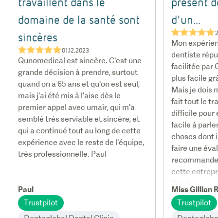
travaillent dans le
présent d
domaine de la santé sont
d'un...
★★★★★
2
sincères
Mon expérien
★★★★★
01.12.2023
dentiste répu
Qunomedical est sincère. C'est une
facilitée pa
grande décision à prendre, surtout
plus facile g
quand on a 65 ans et qu'on est seul,
Mais je dois 
mais j'ai été mis à l'aise dès le
fait tout le tr
premier appel avec umair, qui m'a
difficile pour 
semblé très serviable et sincère, et
facile à parle
qui a continué tout au long de cette
choses dont i
expérience avec le reste de l'équipe,
faire une éval
très professionnelle. Paul
recommandera
cette entrep
Yonela.
Paul
Miss Gillian 
Trustpilot
Trustpilot