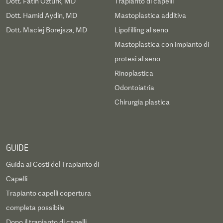
Dott. Fatih Ozturk, MD
Trapianto di capelli
Dott. Hamid Aydin, MD
Mastoplastica additiva
Dott. Maciej Borejsza, MD
Lipofilling al seno
Mastoplastica con impianto di
protesi al seno
Rinoplastica
Odontoiatria
Chirurgia plastica
GUIDE
Guida ai Costi del Trapianto di
Capelli
Trapianto capelli copertura
completa possibile
Dopo il trapianto di capelli