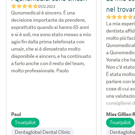
★★★★★
01.12.2023
nel trovar
Qunomedical è sincero. È una
★★★★★
2
decisione importante da prendere,
La mia esperi
soprattutto quando si hanno 65 anni
dentista affid
e si è soli, ma sono stato messo a mio
molto più faci
agio fin dalla prima telefonata con
Qunomedical. 
umair, che si è dimostrato molto
a Qunomedic
disponibile e sincero, e ha continuato
Yonela che ha 
a farlo anche con il resto del team,
Non c'è stato n
molto professionale. Paolo
È stata molto 
parlare con le
cose di cui a
una valutazion
consiglierei d
azienda. Graz
Paul
Miss Gillian 
Trustpilot
Trustpilot
Dentaglobal Dental Clinic
Dentaglobal