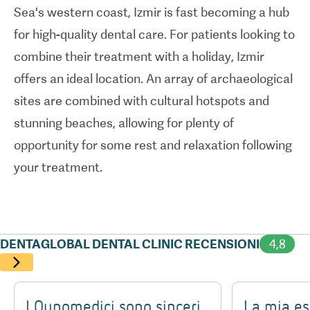
Sea's western coast, Izmir is fast becoming a hub
the advantages that
dental care abroad
can offer.
for high-quality dental care. For patients looking to
The clinic offers all-inclusive packages that cover
combine their treatment with a holiday, Izmir
accommodation, clinic transfers, and airport pick-
offers an ideal location. An array of archaeological
ups, ensuring that your treatment journey runs as
sites are combined with cultural hotspots and
smoothly as possible. Combine this with
stunning beaches, allowing for plenty of
Dentaglobal's state-of-the-art equipment,
opportunity for some rest and relaxation following
luxurious residential facilities — and most
your treatment.
importantly its team of talented dentists — and
this comes in as one of the most high-quality
options for dental care overseas.
DENTAGLOBAL DENTAL CLINIC RECENSIONI
4,8
I Qunomedici sono sinceri
La mia es