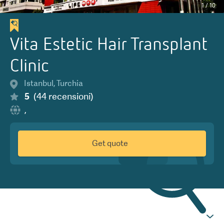
1
/
10
Vita Estetic Hair Transplant
Clinic
Istanbul
,
Turchia
5
(
44
recensioni
)
,
Get quote