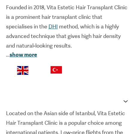
Founded in 2018, Vita Estetic
Hair Transplant Clinic
is a prominent hair transplant clinic that
specialises in the
DHI
method, which is a highly
advanced technique that gives high hair density
and natural-looking results.
...
show more
Dr Kinyas is a dedicated hair transplant surgeon
who oversees the procedures at Vita Estetic. He
has concentrated on DHI, making him an expert in
this technique; Dr Kinyas is now able to implant up
to 5000 grafts in one session.
Located on the Asian side of Istanbul, Vita Estetic
Vita Estetic
Hair Transplant Clinic
works with
Hair Transplant Clinic
is a popular choice among
various reliable clinics and specialised doctors
international patients. Low-price flights from the