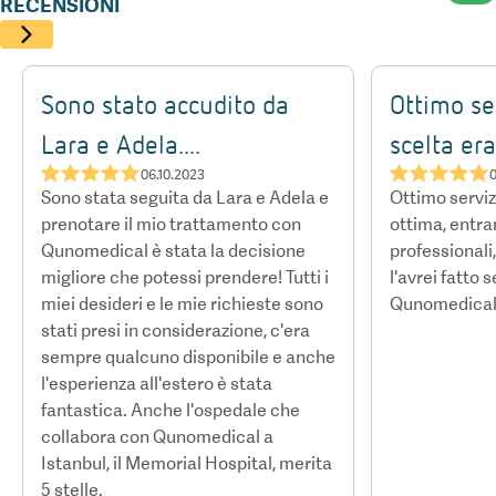
RECENSIONI
Sono stato accudito da
Ottimo ser
Lara e Adela....
scelta era.
★★★★★
★★★★★
06.10.2023
0
Sono stata seguita da Lara e Adela e
Ottimo servizi
prenotare il mio trattamento con
ottima, entr
Qunomedical è stata la decisione
professionali
migliore che potessi prendere! Tutti i
l'avrei fatto s
miei desideri e le mie richieste sono
Qunomedical
stati presi in considerazione, c'era
sempre qualcuno disponibile e anche
l'esperienza all'estero è stata
fantastica. Anche l'ospedale che
collabora con Qunomedical a
Istanbul, il Memorial Hospital, merita
5 stelle.