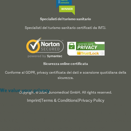
Specialisti del turismo sanitario
Specialisti del turismo sanitario certificati da IMTJ.
Sicurezza online certificata
Conforme al GDPR, privacy certificata dei dati e scansione quotidiana della
sicurezza.
We value your privacy
Copyright © 2024 Qunomedical GmbH. All rights reserved.
Imprint
|
Terms & Conditions
|
Privacy Policy
We use cookies to enhance your browsing experience,
serve personalized content, and analyze our traffic. By
clicking "Accept All", you consent to our use of cookies.
Read our
Privacy Policy
for more information.